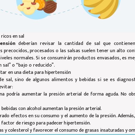
ricos en sal
ensión
deberían revisar la cantidad de sal que contiene
s precocidos, procesados o las salsas suelen tener un alto co
niveles normales. Si se consumirán productos envasados, es me
n sal” o “bajo o reducido”.
tar en una dieta para hipertensión
e sal, sino de algunos alimentos y bebidas si se es diagnost
vitar:
ína podría aumentar la presión arterial de forma aguda. No ob
 o bebidas con alcohol aumentan la presión arterial.
trado efectos en su consumo y el aumento de la presión. Además
n factor de riesgo para padecer hipertensión.
as y colesterol y favorecer el consumo de grasas insaturadas y om