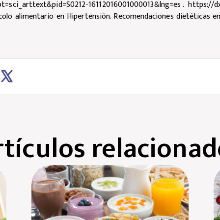
script=sci_arttext&pid=S0212-16112016001000013&lng=es
.
https://d
olo alimentario en Hipertensión. Recomendaciones dietéticas en
rtículos relacionad