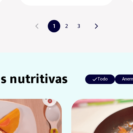
1
2
3
s nutritivas
Todo
Anem