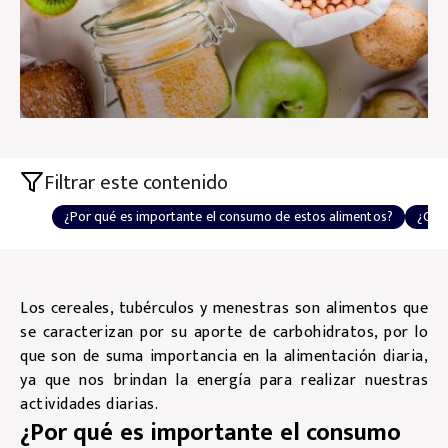
Filtrar este contenido
¿Por qué es importante el consumo de estos alimentos?
¿Con 
Los cereales, tubérculos y menestras son alimentos que
se caracterizan por su aporte de carbohidratos, por lo
que son de suma importancia en la alimentación diaria,
ya que nos brindan la energía para realizar nuestras
actividades diarias.
¿Por qué es importante el consumo