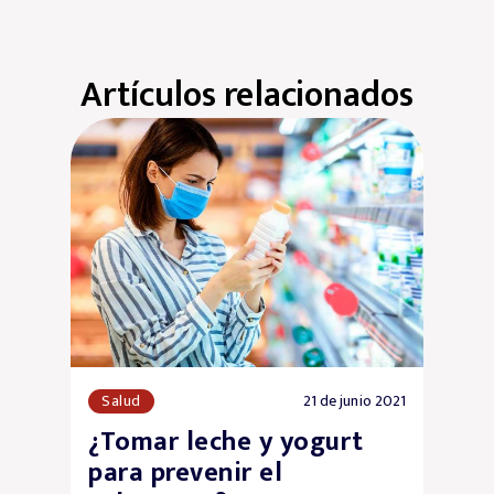
Artículos relacionados
Salud
21 de junio 2021
S
Tomar leche y yogurt
Gu
ara prevenir el
me