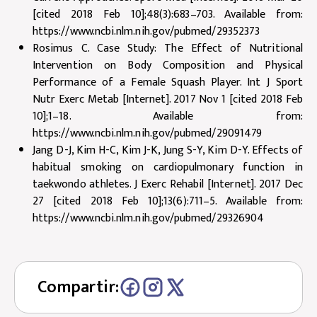
[cited 2018 Feb 10];48(3):683–703. Available from:
https://www.ncbi.nlm.nih.gov/pubmed/29352373
Rosimus C. Case Study: The Effect of Nutritional
Intervention on Body Composition and Physical
Performance of a Female Squash Player. Int J Sport
Nutr Exerc Metab [Internet]. 2017 Nov 1 [cited 2018 Feb
10];1–18. Available from:
https://www.ncbi.nlm.nih.gov/pubmed/29091479
Jang D-J, Kim H-C, Kim J-K, Jung S-Y, Kim D-Y. Effects of
habitual smoking on cardiopulmonary function in
taekwondo athletes. J Exerc Rehabil [Internet]. 2017 Dec
27 [cited 2018 Feb 10];13(6):711–5. Available from:
https://www.ncbi.nlm.nih.gov/pubmed/29326904
Compartir: