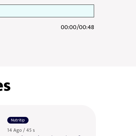
00:00
/
00:48
es
Nutritip
14 Ago / 45 s