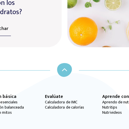
n los
dratos?
char
n básica
Evalúate
Aprende con
 esenciales
Calculadora de IMC
Aprendo de nut
ión balanceada
Calculadora de calorías
Nutritips
o mitos
Nutrivideos