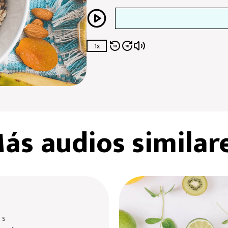
1x
ás audios similar
 s